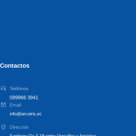
Contactos
Teléfonos
099966 3941
Email
info@arcoiris.ec
Dirección
Santiago Oe 3-19 entre Versalles y América