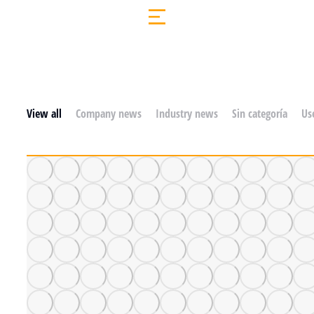
View all
Company news
Industry news
Sin categoría
Use