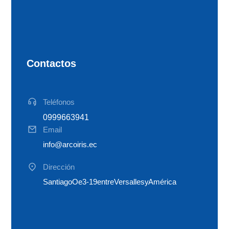
Contactos
Teléfonos
099966 3941
Email
info@arcoiris.ec
Dirección
Santiago Oe 3-19 entre Versalles y América